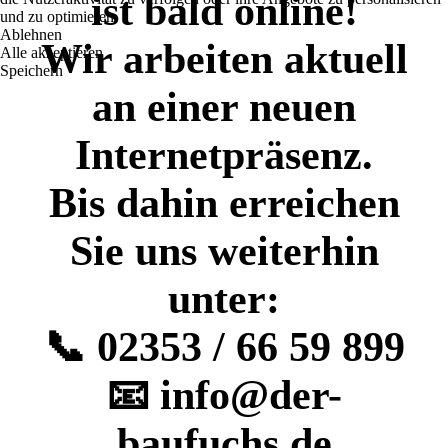
ist bald online!
und zu optimieren.
Ablehnen
Wir arbeiten aktuell
Alle akzeptieren
Speichern
an einer neuen
Internetpräsenz.
Bis dahin erreichen
Sie uns weiterhin
unter:
📞 02353 / 66 59 899
📧 info@der-
baufuchs.de