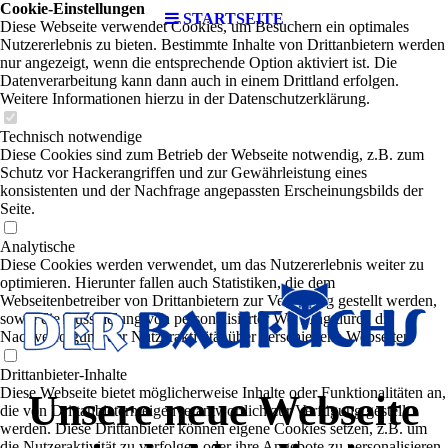
Cookie-Einstellungen
STARTSEITE
Diese Webseite verwendet Cookies, um Besuchern ein optimales
Nutzererlebnis zu bieten. Bestimmte Inhalte von Drittanbietern werden
nur angezeigt, wenn die entsprechende Option aktiviert ist. Die
Datenverarbeitung kann dann auch in einem Drittland erfolgen.
Weitere Informationen hierzu in der Datenschutzerklärung.
Technisch notwendige
Diese Cookies sind zum Betrieb der Webseite notwendig, z.B. zum
Schutz vor Hackerangriffen und zur Gewährleistung eines
konsistenten und der Nachfrage angepassten Erscheinungsbilds der
Seite.
Analytische
Diese Cookies werden verwendet, um das Nutzererlebnis weiter zu
optimieren. Hierunter fallen auch Statistiken, die dem
Webseitenbetreiber von Drittanbietern zur Verfügung gestellt werden,
sowie die Ausspielung von personalisierter Werbung durch die
Nachverfolgung der Nutzeraktivität über verschiedene Webseiten.
Drittanbieter-Inhalte
Diese Webseite bietet möglicherweise Inhalte oder Funktionalitäten an,
Unsere neue Webseite
die von Drittanbietern eigenverantwortlich zur Verfügung gestellt
werden. Diese Drittanbieter können eigene Cookies setzen, z.B. um
die Nutzeraktivität zu verfolgen oder ihre Angebote zu personalisieren